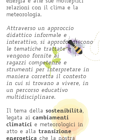
energia e alle sue molteplici
relazioni con il clima e la
meteorologia.
Attraverso un approccio
didattico informale e
interattivo, si approfondiscono
le tematiche trattate e
vengono fornite ai
ragazzi
competenze e
strumenti
per interpretare in
maniera corretta il contesto
in cui si trovano a vivere, in
un percorso educativo
multidisciplinare.
sostenibilità
Il tema della
,
cambiamenti
legata ai
climatici
e meteorologici in
transizione
atto e alla
energetica
che la nostra