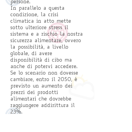
persone.
In parallelo a questa
condizione, la crisi
climatica in atto mette
sotto ulteriore stress il
sistema e a rischio la nostra
sicurezza alimentare, ovvero
la possibilità, a livello
globale, di avere
disponibilità di cibo ma
anche di potervi accedere.
Se lo scenario non dovesse
cambiare, entro il 2050, è
previsto un aumento dei
prezzi dei prodotti
alimentari che dovrebbe
raggiungere addirittura il
23%.
Il rapporto ci dice anche
è nella terra stessa
che
che possiamo trovare la